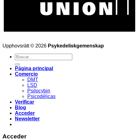
Upphovsrätt © 2026
Psykedeliskgemenskap
Buscar
por:
Página principal
Comercio
DMT
LSD
Psilocybin
Psicodélicas
Verificar
Blog
Acceder
Newsletter
Acceder