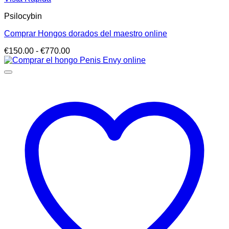
Psilocybin
Comprar Hongos dorados del maestro online
Rango
€
150.00
-
€
770.00
de
precios:
desde
€150.00
hasta
€770.00