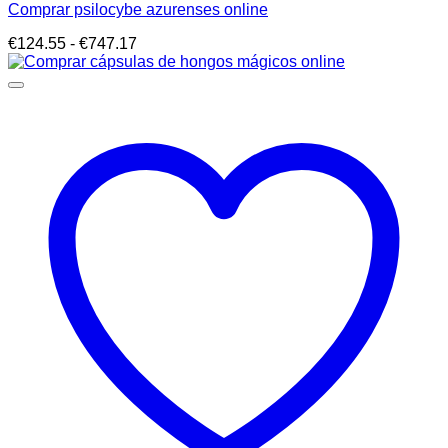
Comprar psilocybe azurenses online
Rango
€
124.55
-
€
747.17
de
precios:
desde
€124.55
hasta
€747.17