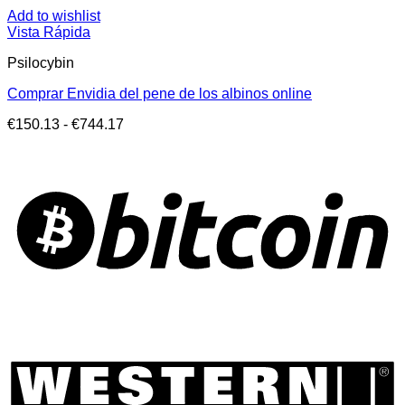
Add to wishlist
Vista Rápida
Psilocybin
Comprar Envidia del pene de los albinos online
Rango
€
150.13
-
€
744.17
de
precios:
desde
€150.13
hasta
€744.17