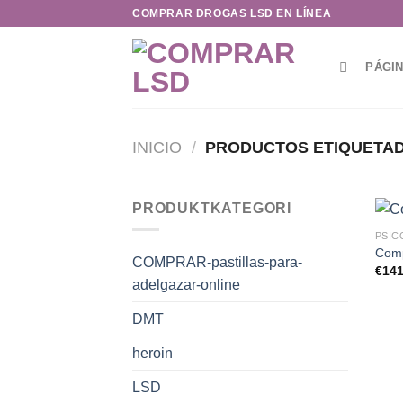
Saltar
COMPRAR DROGAS LSD EN LÍNEA
al
contenido
PÁGIN
INICIO
/
PRODUCTOS ETIQUETADO
PRODUKTKATEGORI
PSIC
Comp
COMPRAR-pastillas-para-
€
141
adelgazar-online
DMT
heroin
LSD