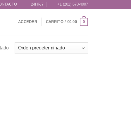
ONTACTO
24HR/7
+1 (202) 670-4007
0
ACCEDER
CARRITO /
€
0.00
ltado