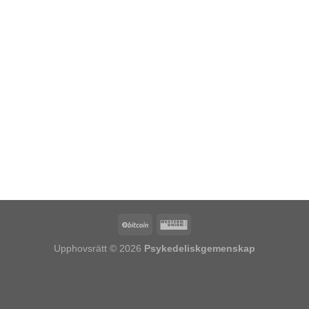
Upphovsrätt © 2026
Psykedeliskgemenskap