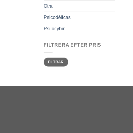
Otra
Psicodélicas
Psilocybin
FILTRERA EFTER PRIS
Precio
Precio
FILTRAR
mínimo
máximo