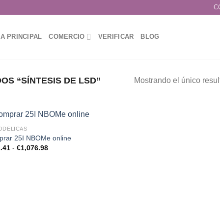
C
A PRINCIPAL
COMERCIO
VERIFICAR
BLOG
S “SÍNTESIS DE LSD”
Mostrando el único resu
ODÉLICAS
rar 25I NBOMe online
Rango
.41
-
€
1,076.98
Add to
de
wishlist
precios:
desde
€141.41
hasta
€1,076.98