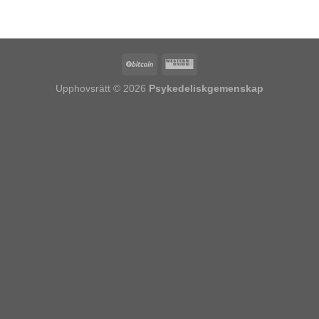
precios:
desde
€140.73
hasta
€196.02
Upphovsrätt © 2026
Psykedeliskgemenskap