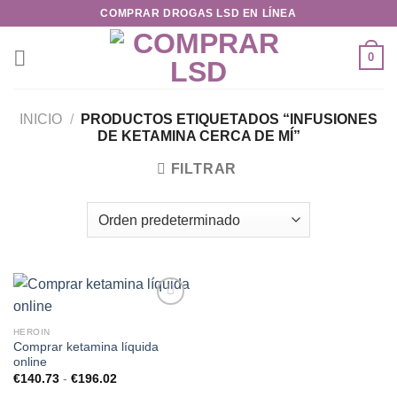
Saltar
COMPRAR DROGAS LSD EN LÍNEA
al
contenido
0
INICIO
/
PRODUCTOS ETIQUETADOS “INFUSIONES
DE KETAMINA CERCA DE MÍ”
FILTRAR
HEROIN
Comprar ketamina líquida
Add to
online
wishlist
Rango
€
140.73
-
€
196.02
de