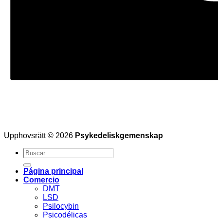
Upphovsrätt © 2026
Psykedeliskgemenskap
Buscar
por:
Página principal
Comercio
DMT
LSD
Psilocybin
Psicodélicas