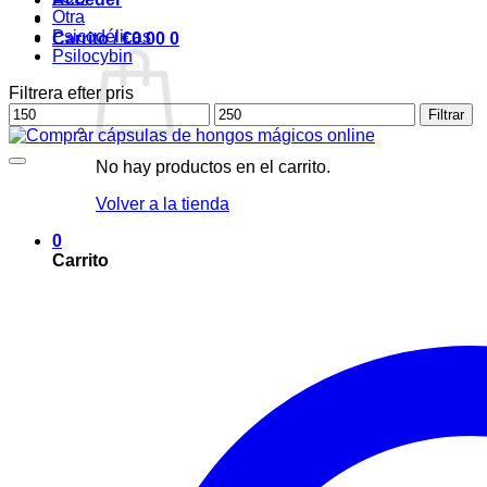
Otra
Psicodélicas
Carrito /
€
0.00
0
Psilocybin
Filtrera efter pris
Precio
Precio
Filtrar
mínimo
máximo
No hay productos en el carrito.
Volver a la tienda
0
Carrito