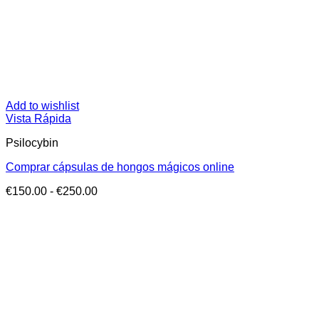
Add to wishlist
Vista Rápida
Psilocybin
Comprar cápsulas de hongos mágicos online
Rango
€
150.00
-
€
250.00
de
precios:
desde
€150.00
hasta
€250.00