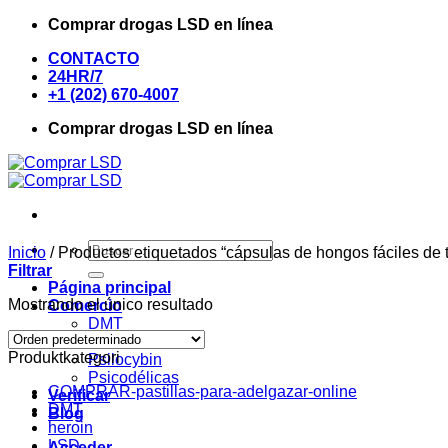
Saltar
Comprar drogas LSD en línea
al
CONTACTO
contenido
24HR/7
+1 (202) 670-4007
Comprar drogas LSD en línea
Buscar
Inicio
/
Productos etiquetados “cápsulas de hongos fáciles de 
por:
Filtrar
Página principal
Mostrando el único resultado
Comercio
DMT
LSD
Produktkategori
Psilocybin
Psicodélicas
COMPRAR-pastillas-para-adelgazar-online
Verificar
DMT
Blog
heroin
LSD
Acceder